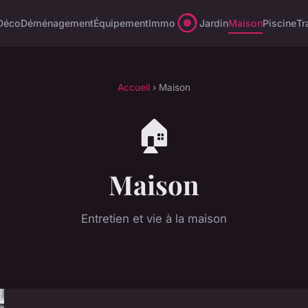
Déco
Déménagement
Équipement
Immo
Jardin
Maison
Piscine
Tr
Accueil
› Maison
🏠
Maison
Entretien et vie à la maison