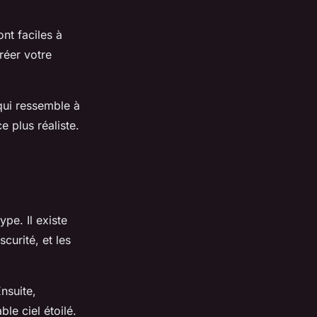
ont faciles à
réer votre
 qui ressemble à
e plus réaliste.
ype. Il existe
curité, et les
nsuite,
le ciel étoilé.