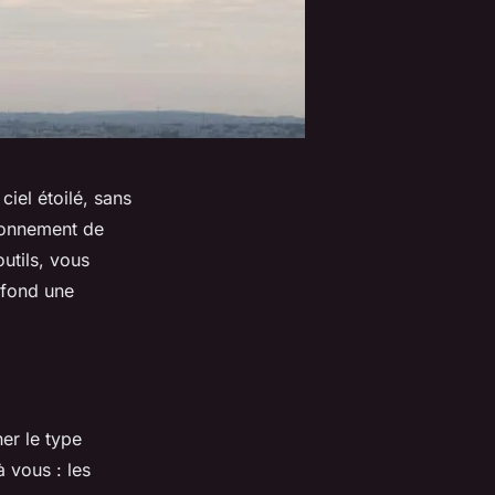
iel étoilé, sans
ironnement de
utils, vous
afond une
er le type
à vous : les