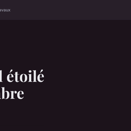
avaux
 étoilé
mbre