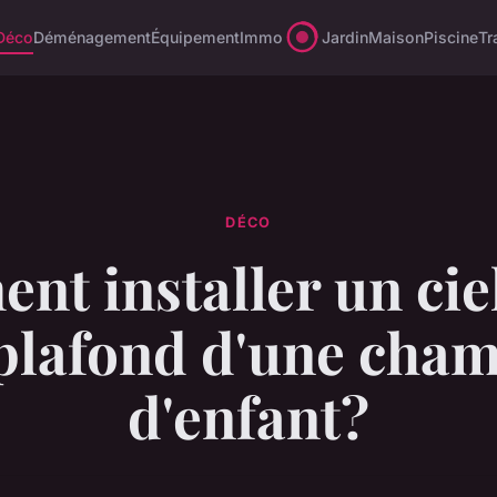
Déco
Déménagement
Équipement
Immo
Jardin
Maison
Piscine
Tr
DÉCO
t installer un ciel
plafond d'une cha
d'enfant?