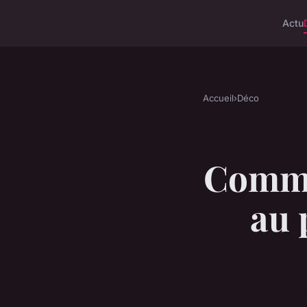
Actu
Accueil
›
Déco
Commen
au 