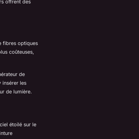
rs offrent des
e fibres optiques
plus coûteuses,
énérateur de
 insérer les
ur de lumière.
el étoilé sur le
inture