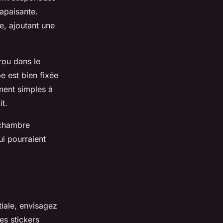
apaisante.
e, ajoutant une
rou dans le
e est bien fixée
ement simples à
it.
 chambre
ui pourraient
tiale, envisagez
es stickers