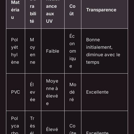
Mat
ra
ance
Co
éria
Transparence
bili
aux
ût
u
té
UV
Éc
Pol
M
Bonne
on
yét
oy
initialement,
Faible
om
hyl
en
diminue avec le
iqu
ène
ne
temps
e
Moye
Él
Mo
nne à
PVC
ev
dé
Excellente
élevé
ée
ré
e
Pol
Tr
yca
ès
Co
Élevé
rbo
él
ûte
Excellente