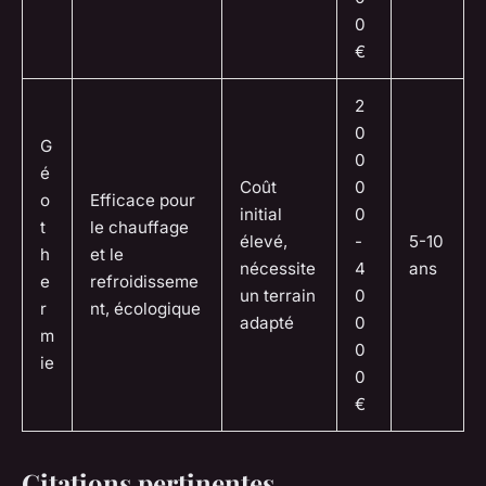
0
€
2
0
G
0
é
Coût
0
o
Efficace pour
initial
0
t
le chauffage
élevé,
-
5-10
h
et le
nécessite
4
ans
e
refroidisseme
un terrain
0
r
nt, écologique
adapté
0
m
0
ie
0
€
Citations pertinentes