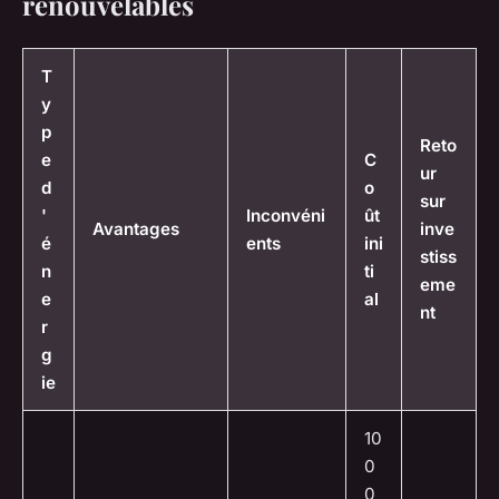
renouvelables
T
y
p
Reto
e
C
ur
d
o
sur
'
Inconvéni
ût
Avantages
inve
é
ents
ini
stiss
n
ti
eme
e
al
nt
r
g
ie
10
0
0